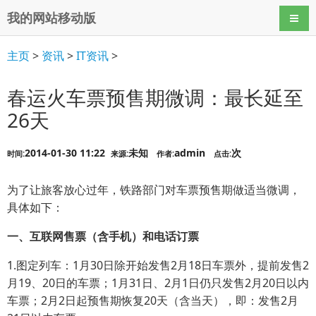
我的网站移动版
导航
主页
>
资讯
>
IT资讯
>
春运火车票预售期微调：最长延至
26天
2014-01-30 11:22
未知
admin
次
时间:
来源:
作者:
点击:
为了让旅客放心过年，铁路部门对车票预售期做适当微调，
具体如下：
一、互联网售票（含手机）和电话订票
1.图定列车：1月30日除开始发售2月18日车票外，提前发售2
月19、20日的车票；1月31日、2月1日仍只发售2月20日以内
车票；2月2日起预售期恢复20天（含当天），即：发售2月