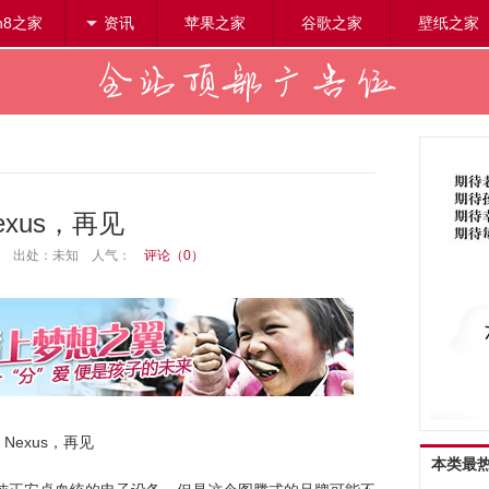
n8之家
资讯
苹果之家
阅读设置
谷歌之家
壁纸之家
搜索
exus，再见
16:40 出处：未知
人气：
评论（
0
）
Nexus，再见
本类最