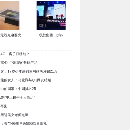
4，无线充电要火
联想集团二拆四
关4G，房子归移动？
情公寓4》中出现的数码产品
黑客，17岁少年建钓鱼网站两月骗21万
网大佬的女人：马化腾与QQ网友结婚
新力的国家：中国排名25
小伙制“史上最牛个人简历”
s，再见
生黑进美女老师电脑...
动：春节4G用户送50G流量豪礼