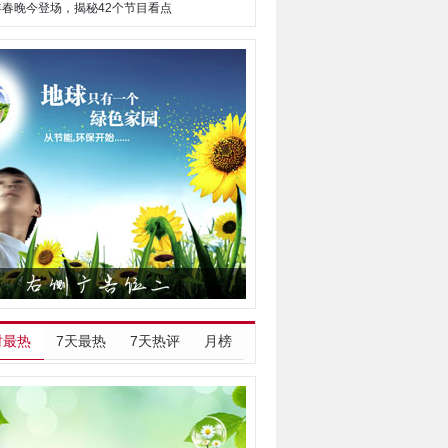
马年春晚今登场，揭秘42个节目看点
时最热
7天最热
7天热评
月榜