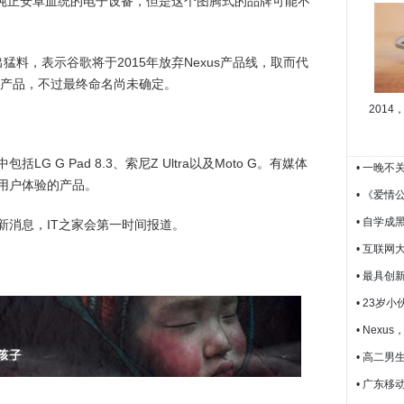
最纯正安卓血统的电子设备，但是这个图腾式的品牌可能不
上曝出猛料，表示谷歌将于2015年放弃Nexus产品线，取而代
谷歌版产品，不过最终命名尚未确定。
201
 G Pad 8.3、索尼Z Ultra以及Moto G。有媒体
• 一晚不
用户体验的产品。
• 《爱
• 自学成
新消息，IT之家会第一时间报道。
• 互联
• 最具创
• 23岁
• Nexu
• 高二男
• 广东移