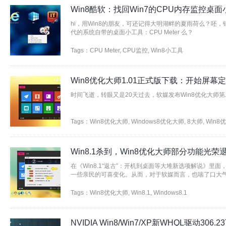
Win8酷软：找回Win7的CPU内存监控桌
hi，用Win8的朋友，可还记得大明湖畔的夏雨荷么？呸，
代的系统自带的桌面小工具：CPU Meter 么？
Tags：
CPU Meter
,
CPU监控
,
Win8小工具
Win8优化大师1.01正式版下载：开始屏幕
时间飞逝，转眼又是20天过去，
软媒
发布
Win8优化大师
第
Tags：
Win8优化大师
,
Windows8优化大师
,
8大师
,
Win8
Win8.1杀到，Win8优化大师部分功能光荣
在《Win8.1“返古”：开机到桌面等大堆新选项解说》里面，
一些亲民的可喜变化。从而，对于软媒而言，也喘了口大
Tags：
Win8优化大师
,
Win8.1
,
Windows8.1
NVIDIA Win8/Win7/XP新WHQL驱动306.