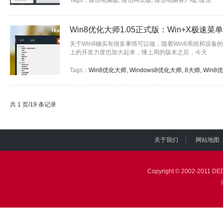
Tags：
微信电脑版
,
微信网页版
,
微信电脑客户端
,
微信
Win8优化大师1.05正式版：Win+X极速菜
关于Win8确实有很多事情可以做，随着
Win8系统
和设备的
上的开发力度也加大起来，继上周的版本之后，今天
Tags：
Win8优化大师
,
Windows8优化大师
,
8大师
,
Win8
共 1 页/19 条记录
关于我们
网站地图
|
|
Copyright © 2002-201