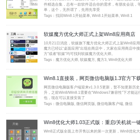
件精选合集，总有一款软件适合你的需求，有朋友会说，等Wi
单，这个，无所谓了，先用先享受
Tags：
找回Win8.1开始菜单
,
Win8.1开始菜单
,
Win8.1
软媒魔方优化大师正式上架Win8应用商店
10月21日消息，软媒旗下魔方优化大师正式上架Win8应用商店
魔方已经以“桌面应用”出现在商店中，大家在应用商店中搜索（W
方”或者“软媒”均可找到软媒魔方优化大师。
Tags：
魔方优化大师
,
软媒魔方
,
魔方3
,
Win8优化大师
Win8.1直接装，网页微信电脑版1.3官方下
网页微信电脑版客户端迎来v1.3.0.5更新，暂不知更新
升，之前Win8/Win8.1需要在“Windows7兼容性”下
包，现在可以直接安装了
Tags：
微信电脑版
,
微信网页版
,
微信电脑客户端
,
微信
Win8优化大师1.03正式版：重启/关机就一
Win8正式版全面上市开售以来的第一次更新，
Win8优化