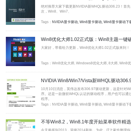
绝对推荐大家下载更新NVIDIA新WHQL驱动306.23！
次，
Win8
、
Win7
、
Tags：
NVIDIA显卡驱动
,
Win8显卡驱动
,
Win8显卡驱动下
Win8优化大师1.02正式版：Win8主题一键
大家好，带着给力更新，
Win8优化大师
1.02正式版来到！
Tags：
Win8优化大师
,
Windows8优化大师
,
8大师
,
Win8
NVIDIA Win8/Win7/Vista新WHQL驱动306
10月10日消息，英伟达发布306.97驱动更新，这是针对
W
序。还是一款微软WHQL认证的驱动程序，用户也可以通过Win
程序。
该驱动程序也推荐
Tags：
NVIDIA显卡驱动
,
Win8显卡驱动
,
Win8显卡驱动下
不等Win8.2，Win8.1年度开始菜单软件精选
今天将挥别2013，迎接2014新年，为此，IT之家也整理份了