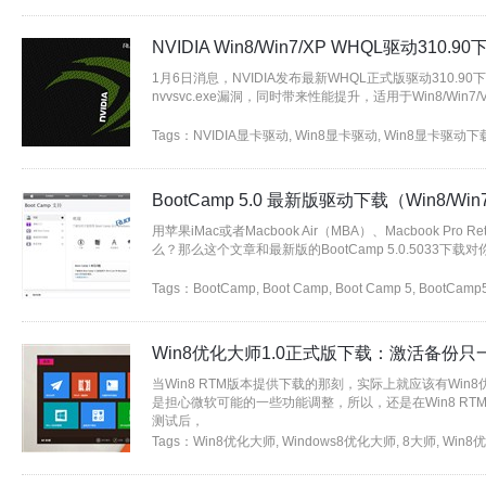
NVIDIA Win8/Win7/XP WHQL驱动310.90
1月6日消息，NVIDIA发布最新WHQL正式版驱动310.
nvvsvc.exe漏洞，同时带来性能提升，适用于Win8/Win7/V
Tags：
NVIDIA显卡驱动
,
Win8显卡驱动
,
Win8显卡驱动下
BootCamp 5.0 最新版驱动下载（Win8/Win
用苹果iMac或者Macbook Air（MBA）、Macbook Pro 
么？那么这个文章和最新版的BootCamp 5.0.5033下载
Tags：
BootCamp
,
Boot Camp
,
Boot Camp 5
,
BootCamp
Win8优化大师1.0正式版下载：激活备份只
当Win8 RTM版本提供下载的那刻，实际上就应该有
Win
是担心微软可能的一些功能调整，所以，还是在Win8 RTM和
测试后，
Tags：
Win8优化大师
,
Windows8优化大师
,
8大师
,
Win8