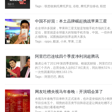
Tags：
联想收购托摩托罗拉
,
谷歌
,
摩托罗拉移动
,
联想
中国不好混：本土品牌崛起挑战苹果三星
在全球许多国家，苹果和三星无疑是智能手机市场的王者
定论，那里就是全球最大的智能手机市场，中国。一些外
占领阵地，试图挑战科技界这两大寡头
Tags：
oppo
,
酷派
,
小米
,
苹果
,
三星
阿里巴巴连续四个季度净利润超腾讯
雅虎公布了2013年第四季度财报。根据其财报，阿里巴巴集团
的三个月内，总营业收入达到17.8亿美元，同比增长51
一次性因素同比增长163.1%
Tags：
阿里巴巴
,
腾讯
网友吐槽央视马年春晚：开演唱会算了
央视马年春晚节目单昨天正式发布，也许是坐镇的冯小刚
节目仅有五个。弱势的语言类节目阵容还是让网友吐槽不少
春晚让我们看看相声吧