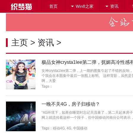
首页
Win8之家
资讯
搜索
主页
>
资讯
>
极品女神crysta1lee第二弹，抚媚高冷性
女神crysta1lee第二弹，上一期的图集引起了不错的反
个我会在本图集中最后一张图上标明。 这样背影，虽然是
啊，大爱
Tags：
一晚不关4G，房子归移动？
“4G环境下，如果你睡觉时忘记关流量了，第二天起来房子
网上就流传着这样一个段子，但中国移动河南分公司表示
Tags：
移动4G
,
4G
,
中国移动