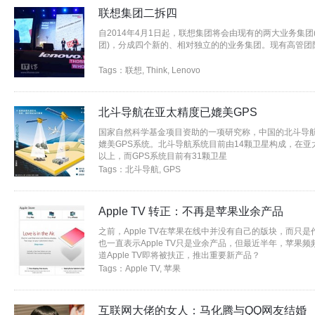
联想集团二拆四
自2014年4月1日起，联想集团将会由现有的两大业务集团(Th
团)，分成四个新的、相对独立的的业务集团。现有高管团
Tags：
联想
,
Think
,
Lenovo
北斗导航在亚太精度已媲美GPS
国家自然科学基金项目资助的一项研究称，中国的北斗导
媲美GPS系统。北斗导航系统目前由14颗卫星构成，在亚
以上，而GPS系统目前有31颗卫星
Tags：
北斗导航
,
GPS
Apple TV 转正：不再是苹果业余产品
之前，Apple TV在苹果在线中并没有自己的版块，而只是
也一直表示Apple TV只是业余产品，但最近半年，苹果频频
道Apple TV即将被扶正，推出重要新产品？
Tags：
Apple TV
,
苹果
互联网大佬的女人：马化腾与QQ网友结婚