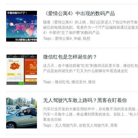
《爱情公寓4》中出现的数码产品
随着《爱情公寓4》的上映，我们总算进入了快过年的节
破亿的电视连续剧。笔者作为一个IT产品编辑就通过这篇
4》中那些“交了保护费”的数码产品
Tags：
爱情公寓4
,
华硕
,
联想
微信红包是怎样诞生的？
这几天，各个微信群被“红包”刺激得活跃度大涨，微信红
产品是如何诞生的？它又为什么能够在年底迅速走红
Tags：
微信红包
,
微信支付
,
微信
无人驾驶汽车敢上路吗？黑客在盯着你
汽车行业开发的大量应用软件中，存在数不清的安全风险
汽车一旦集中上路，将会遭到黑客的攻击。实际上，“有人
客攻击目标
Tags：
无人驾驶汽车
,
谷歌无人驾驶汽车
,
黑客