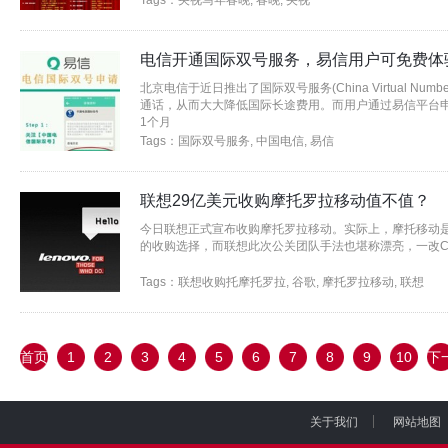
Tags：
央视马年春晚
,
春晚
,
央视
电信开通国际双号服务，易信用户可免费体
北京电信于近日推出了国际双号服务(China Virtual Nu
通话，从而大大降低国际长途费用。而用户通过易信平台
1个月
Tags：
国际双号服务
,
中国电信
,
易信
联想29亿美元收购摩托罗拉移动值不值？
今日联想正式宣布收购摩托罗拉移动。实际上，摩托移动
的收购选择，而联想此次公关团队手法也堪称漂亮，一改CE
Tags：
联想收购托摩托罗拉
,
谷歌
,
摩托罗拉移动
,
联想
首页
1
2
3
4
5
6
7
8
9
10
下
页
关于我们
网站地图
|
|