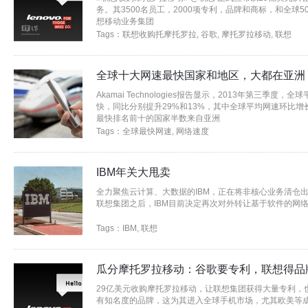
务。其3500名员工，2000项专利，品牌和商标，和全球
想移动业务集团
Tags：
联想收购托摩托罗拉
,
谷歌
,
摩托罗拉移动
,
联想
全球十大网速最快国家和地区，大都在亚洲
Akamai Technologies报告显示，2013年第三季
快，同比分别提升29%和13%，其中全球平均网速环比增长1
最快排名前十的国家半数来自亚洲
Tags：
全球最快网速
,
网络速度
IBM年关大甩卖
全力聚焦云计算、大数据的IBM，正在将非核心业务清仓
联想集团之后，IBM目前决定再次对外转让基于软件的网络
Tags：
IBM
,
联想
瓜分摩托罗拉移动：谷歌要专利，联想得品
29亿美元收购摩托罗拉移动，让联想集团获得大量专利，
有知名度的品牌，这为其进入全球手机市场，尤其欧美等