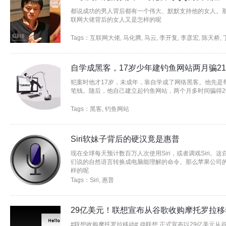
都说成功的男人背后都有一个伟大、默默支持他的女人。
联网大佬背后的女人又是怎样的呢
Tags：
互联网大佬
,
马化腾
,
马云
,
李开复
,
李彦宏
,
陈天桥
,
自学成黑客，17岁少年建钓鱼网站两月骗2
犯案时他才17岁，未成年，靠自学成了网络黑客。他先是
笔钱。随后，他自己建立起钓鱼网站，两个月多时间骗得20
Tags：
黑客
,
钓鱼网站
Siri软妹子背后的硬汉竟是惠普
现在全球每天预计数百万人次使用Siri，或者调戏Siri
们说的自然语言转换成电脑能理解的命令。那么苹果公司的S
样的呢
Tags：
Siri
,
惠普
29亿美元！联想宣布从谷歌收购摩托罗拉移
#联想收购摩托罗拉移动# @联想 正式宣布以29亿美元