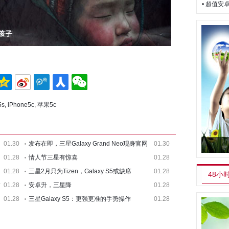
• 超值
s
,
iPhone5c
,
苹果5c
01.30
发布在即，三星Galaxy Grand Neo现身官网
01.30
01.28
情人节三星有惊喜
01.28
01.28
三星2月只为Tizen，Galaxy S5或缺席
01.28
48小
描
01.28
安卓升，三星降
01.28
01.28
三星Galaxy S5：更强更准的手势操作
01.28