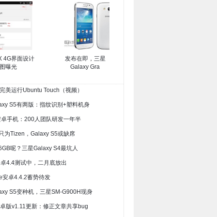
X 4G界面设计
发布在即，三星
图曝光
Galaxy Gra
s 5完美运行Ubuntu Touch（视频）
alaxy S5有两版：指纹识别+塑料机身
安卓手机：200人团队研发一年半
只为Tizen，Galaxy S5或缺席
6GB呢？三星Galaxy S4最坑人
G2安卓4.4测试中，二月底放出
One安卓4.4.2蓄势待发
laxy S5变种机，三星SM-G900H现身
家安卓版v1.11更新：修正文章共享bug