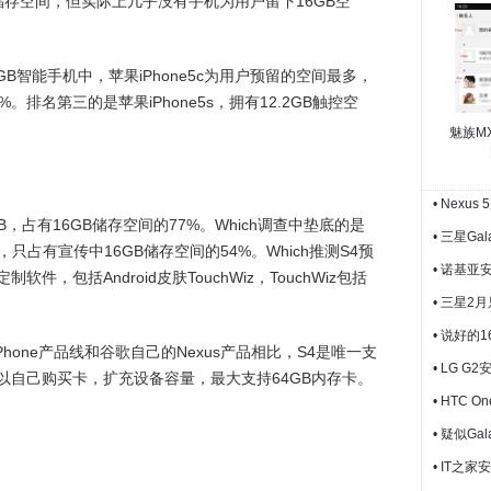
储存空间，但实际上几乎没有手机为用户留下16GB空
GB智能手机中，苹果iPhone5c为用户预留的空间最多，
%。排名第三的是苹果iPhone5s，拥有12.2GB触控空
魅族M
• Nexu
GB，占有16GB储存空间的77%。Which调查中垫底的是
• 三星G
GB，只占有宣传中16GB储存空间的54%。Which推测S4预
• 诺基亚
，包括Android皮肤TouchWiz，TouchWiz包括
• 三星2月
• 说好的1
iPhone产品线和谷歌自己的Nexus产品相比，S4是唯一支
• LG 
用户可以自己购买卡，扩充设备容量，最大支持64GB内存卡。
• HTC 
。
• 疑似Ga
• IT之