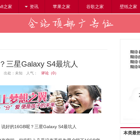
n8之家
资讯
苹果之家
阅读设置
谷歌之家
壁纸之家
搜索
三星Galaxy S4最坑人
16:56 出处：未知
人气：
评论（
0
）
说好的16GB呢？三星Galaxy S4最坑人
本类最