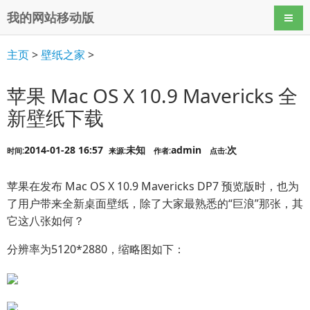
我的网站移动版
导航
主页
>
壁纸之家
>
苹果 Mac OS X 10.9 Mavericks 全
新壁纸下载
2014-01-28 16:57
未知
admin
次
时间:
来源:
作者:
点击:
苹果在发布 Mac OS X 10.9 Mavericks DP7 预览版时，也为
了用户带来全新桌面壁纸，除了大家最熟悉的“巨浪”那张，其
它这八张如何？
分辨率为5120*2880，缩略图如下：